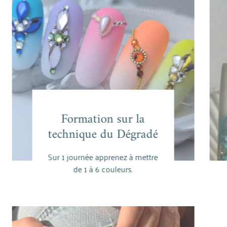
Fo
Formation sur la
Formation sur la
technique du Dégradé
technique du Dégradé
Sur 1 journée apprenez à mettre
En savoir plus
Sur 
de 1 à 6 couleurs.
pai