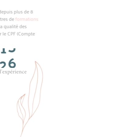
nthya, formatrice depuis plus de 8
er ses propres centres de
formations
s aussi expertes. La qualité des
le financement par le CPF (Compte
2
0
ans d'expérience