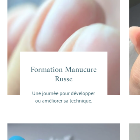
Formation Manucure
Formation Manucure
Pe
Russe
Russe
Une journée pour développer
En savoir plus
Sur
ou améliorer sa technique.
fre