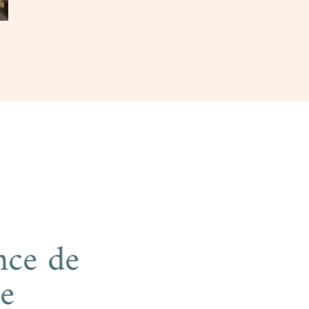
xpérience de
gulaire