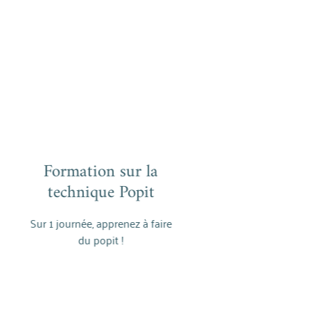
ormation sur la
Formation sur la
echnique Popit
technique Popit
 journée, apprenez à faire
En savoir plus
du popit !