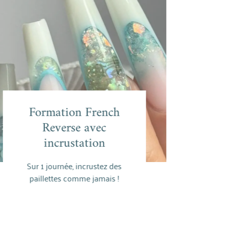
rmation French
Formation French
Reverse avec
Reverse avec
incrustation
incrustation
En savoir plus
1 journée, incrustez des
llettes comme jamais !