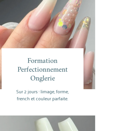
Formation
Formation
rfectionnement
Perfectionnement
Onglerie
Onglerie
En savoir plus
 2 jours : limage, forme,
nch et couleur parfaite.