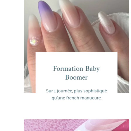
Formation Baby
Formation Baby
Boomer
Boomer
Sur 1 journée, plus sophistiqué
En savoir plus
qu’une french manucure.