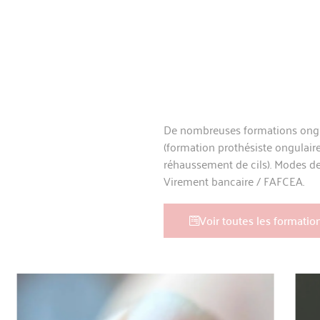
tèle
De nombreuses formations ongleries certifia
(formation prothésiste ongulaire débutant et
réhaussement de cils). Modes de paiement poss
Virement bancaire / FAFCEA.
Voir toutes les formations