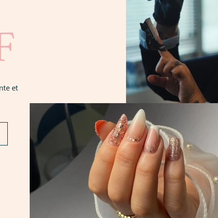
F
nte et