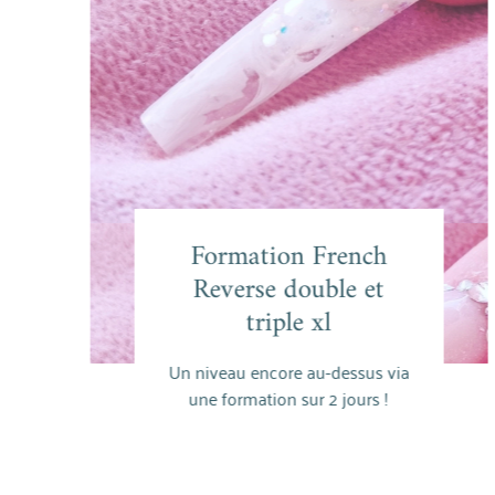
Formation French
Formation French
Reverse double et
Reverse double et
triple xl
triple xl
En savoir plus
Un niveau encore au-dessus via
une formation sur 2 jours !