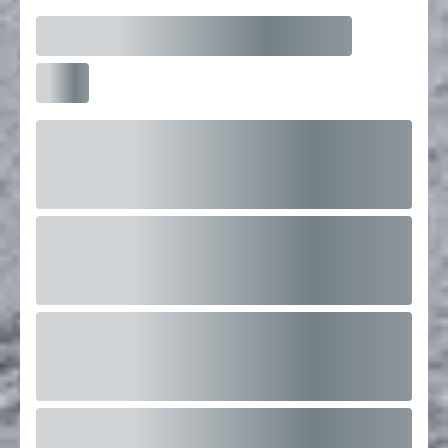
01
Démarre
Oct
09:30
FORMATION PERFECTIONNEMENT EVRY
6 Rue du Bois Sauvage, 91000 Évry-
Courcouronnes, France