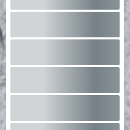
FORMATION CAPSULE AMERICAINE EVRY
6 Rue du Bois Sauvage, 91000 Évry-
Courcouronnes, France
Ouvert
16
Places restantes
Dès 350 €
En savoir plus