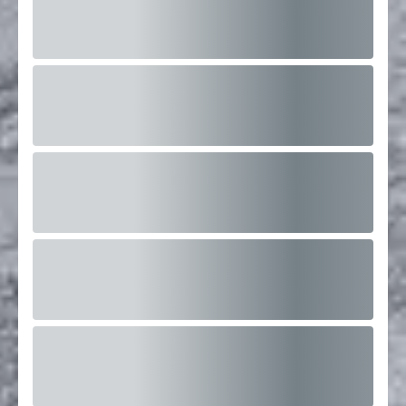
FORMATION CAPSULE AMERICAINE EVRY
6 Rue du Bois Sauvage, 91000 Évry-
Courcouronnes, France
Ouvert
12
Places restantes
Dès 350 €
En savoir plus
24
Nov
09:30