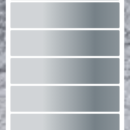
FORMATION CAPSULE AMERICAINE EVRY
6 Rue du Bois Sauvage, 91000 Évry-
Courcouronnes, France
Ouvert
16
Places restantes
Dès 350 €
En savoir plus
19
Déc
09:30